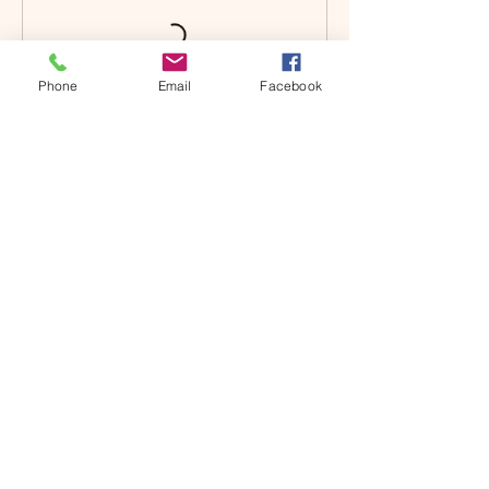
Phone
Email
Facebook
Politique d'annulation
Pour annuler ou reprogrammer votre
rendez-vous merci de me contacter au
moins 24 heures avant la séance.
Coordonnées
+33623387174
harikyu.france@gmail.com
Bermingham Jim, 14 Rue du Halgouet,
Saint-Just, France