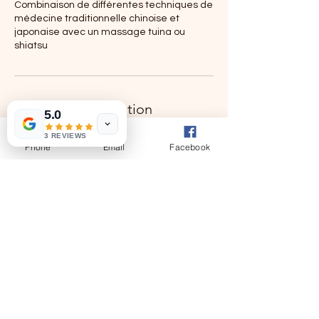
Combinaison de différentes techniques de
médecine traditionnelle chinoise et
japonaise avec un massage tuina ou
shiatsu
Politique d'annulation
5.0
Pour annuler ou reprogrammer votre
3 REVIEWS
Phone
Email
Facebook
rendez-vous merci de me contacter au
moins 24 heures avant la séance.
Coordonnées
15 Square du Cormier,
Rennes, France
Bermingham Jim, 14 Rue du
Halgouet, Saint-Just, France