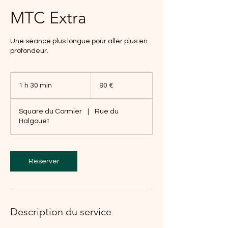
MTC Extra
Une séance plus longue pour aller plus en
profondeur.
90
euros
1 h 30 min
1
90 €
3
0
Square du Cormier
|
Rue du
m
Halgouet
i
n
Réserver
Description du service