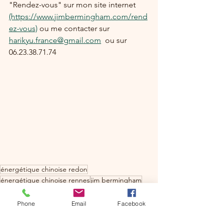
"Rendez-vous" sur mon site internet 
(https://www.jimbermingham.com/rend
ez-vous)
 ou me contacter sur 
harikyu.france@gmail.com
  ou sur 
06.23.38.71.74 
énergétique chinoise redon
énergétique chinoise rennes
jim bermingham
médecine chinoise rennes
bien-être redon
bien-être la gacilly
forêt la gacilly
bain de forêt
Phone
Email
Facebook
nature saint just
shinrin yoku
rennes
saint just
redon