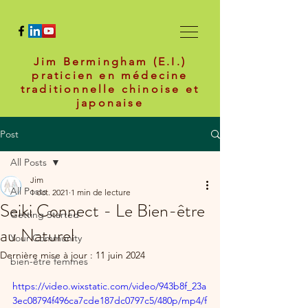
Jim Bermingham (E.I.)
praticien en médecine
traditionnelle chinoise et
japonaise
Post
All Posts
Jim
All Posts
1 oct. 2021
1 min de lecture
Seiki Connect - Le Bien-être
Getting Started
au Naturel
Your Community
Dernière mise à jour :
11 juin 2024
bien-être femmes
https://video.wixstatic.com/video/943b8f_23a
3ec08794f496ca7cde187dc0797c5/480p/mp4/f