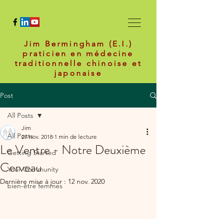
Jim Bermingham (E.I.)
praticien en médecine
traditionnelle chinoise et
japonaise
Post
All Posts
Jim
All Posts
27 nov. 2018
1 min de lecture
Le Ventre - Notre Deuxième
Getting Started
Cerveau
Your Community
Dernière mise à jour :
12 nov. 2020
bien-être femmes