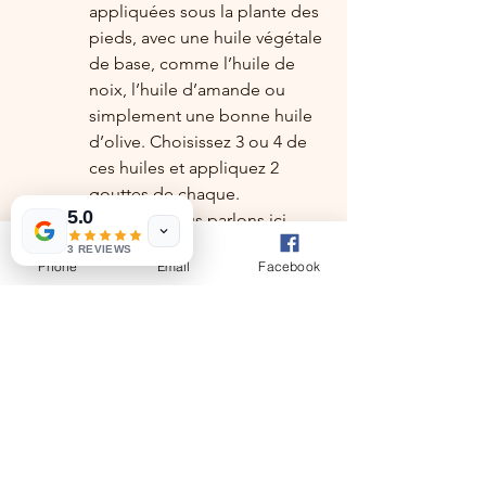
appliquées sous la plante des 
pieds, avec une huile végétale 
de base, comme l’huile de 
noix, l’huile d’amande ou 
simplement une bonne huile 
d’olive. Choisissez 3 ou 4 de 
ces huiles et appliquez 2 
gouttes de chaque.
5.0
garder la foi
 - Nous parlons ici 
d'avoir la foi que nous allons 
3 REVIEWS
Phone
Email
Facebook
trouver notre propre voie de bien-
être; que nous allons trouver des 
réponse adaptées et adéquates 
pour surmonter tous les défis qui 
nous sont pésentés. Au-dèla de 
l'éspoir, ou de la Foi réligieuse, 
qui apartient à une force en-
dehors de nous-même, cette foi 
provient de notre propre 