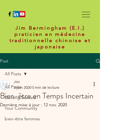
Jim Bermingham (E.I.)
praticien en médecine
traditionnelle chinoise et
japonaise
Post
All Posts
Jim
All Posts
3 juin 2020
5 min de lecture
Bien-être en Temps Incertain
Getting Started
Dernière mise à jour :
12 nov. 2020
Your Community
bien-être femmes